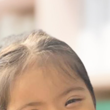
://corporacionsindromededown.org/padres