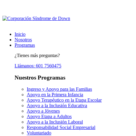
Inicio
Nosotros
Programas
¿Tienes más preguntas?
Llámanos: 601 7560475
Nuestros Programas
Ingreso y Apoyo para las Familias
Apoyo en la Primera Infancia
Apoyo Terapéutico en la Etapa Escolar
Apoyo a la Inclusión Educativa
Apoyo a Jóvenes
Apoyo Etapa a Adultos
Apoyo a la Inclusión Laboral
Responsabilidad Social Empresarial
Voluntariado