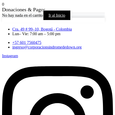
0
Donaciones & Pagos
No hay nada en el carrito
Ir al Inicio
Cra. 49 # 99–10, Bogotá - Colombia
Lun– Vie: 7:00 am – 5:00 pm
+57 601 7560475
ingreso@corporacionsindromededown.org
Instagram